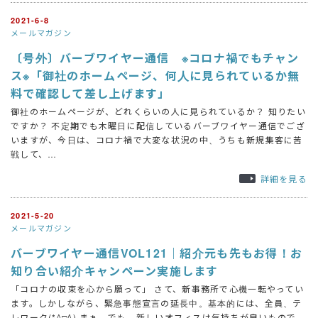
2021-6-8
メールマガジン
〔号外〕バーブワイヤー通信 ※コロナ禍でもチャン
ス※「御社のホームページ、何人に見られているか無
料で確認して差し上げます」
御社のホームページが、どれくらいの人に見られているか？ 知りたい
ですか？ 不定期でも木曜日に配信しているバーブワイヤー通信でござ
いますが、今日は、コロナ禍で大変な状況の中、うちも新規集客に苦
戦して、…
詳細を見る
2021-5-20
メールマガジン
バーブワイヤー通信VOL121｜紹介元も先もお得！お
知り合い紹介キャンペーン実施します
「コロナの収束を心から願って」 さて、新事務所で心機一転やってい
ます。しかしながら、緊急事態宣言の延長中。基本的には、全員、テ
レワーク(*^□^) まぁ、でも、新しいオフィスは気持ちが良いもので、