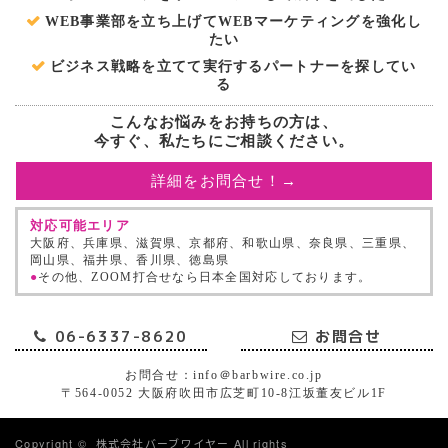
WEB事業部を立ち上げてWEBマーケティングを強化し
たい
ビジネス戦略を立てて実行するパートナーを探してい
る
こんなお悩みをお持ちの方は、
今すぐ、私たちにご相談ください。
詳細をお問合せ！→
対応可能エリア
大阪府、兵庫県、滋賀県、京都府、和歌山県、奈良県、三重県、
岡山県、福井県、香川県、徳島県
●
その他、ZOOM打合せなら日本全国対応しております。
06-6337-8620
お問合せ
お問合せ：info＠barbwire.co.jp
〒564-0052 大阪府吹田市広芝町10-8江坂董友ビル1F
Copyright ©
株式会社バーブワイヤー
All rights