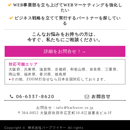
WEB事業部を立ち上げてWEBマーケティングを強化し
たい
ビジネス戦略を立てて実行するパートナーを探してい
る
こんなお悩みをお持ちの方は、
今すぐ、私たちにご相談ください。
詳細をお問合せ！→
対応可能エリア
大阪府、兵庫県、滋賀県、京都府、和歌山県、奈良県、三重県、
岡山県、福井県、香川県、徳島県
●
その他、ZOOM打合せなら日本全国対応しております。
06-6337-8620
お問合せ
お問合せ：info＠barbwire.co.jp
〒564-0052 大阪府吹田市広芝町10-8江坂董友ビル1F
Copyright ©
株式会社バーブワイヤー
All rights